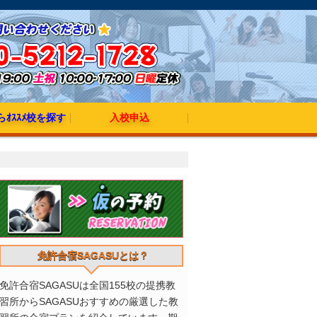
ｵｽｽﾒ校を探す
入校申込
発のオススメ校
発のオススメ校
出発のオススメ校
発のオススメ校
発のオススメ校
発のオススメ校
免許合宿SAGASUとは？
免許合宿SAGASUは全国155校の提携教
習所からSAGASUおすすめの厳選した教