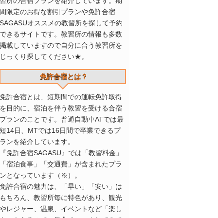
習所の合宿プランを紹介しています。期
間限定のお得な割引プランや免許合宿
SAGASUオススメの教習所を探して予約
できるサイトです。教習所の情報も多数
掲載していますので自分に合う教習所を
じっくり探してください★。
免許合宿とは？
免許合宿とは、短期間での運転免許取得
を目的に、宿泊を伴う教習を受ける合宿
プランのことです。普通自動車ATでは最
短14日、MTでは16日間で卒業できるプ
ランを紹介しています。
『免許合宿SAGASU』では「教習料金」
「宿泊食事」「交通費」が含まれたプラ
ンとなっています（※）。
免許合宿の魅力は、「早い」「安い」は
もちろん、教習所毎に特色があり、観光
やレジャー、温泉、イベントなど「楽し