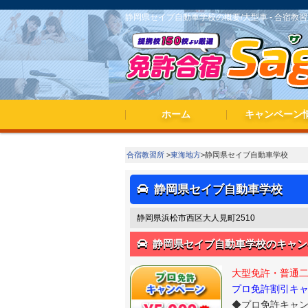
静岡県セイブ自動車学校の概要/大型車 - 合宿教習所
ホーム
キャンペーン
春休み・夏休み
期間限定キャン
合宿教習所
>
東海地方
>静岡県セイブ自動車学校
静岡県セイブ自動車学校
静岡県浜松市西区大人見町2510
静岡県セイブ自動車学校のキャン
大型免許・普通
プロ免許割引キャン
◆プロ免許キャンペ