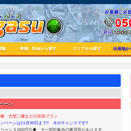
SAGASU
情報
車種・料金から探す
エリアから探す
出発地から
3大キャンペーン
ペーン
料金から探す
普通車(AT/MT)
二輪（普通・大型）
準中型
中型
普通二種
大型一種
大型二種
北海道・東北
関東
北陸・甲信越
東海
近畿
中国
四国
九州・沖縄
東北出
関東出
甲信越
東海出
近畿出
九州出
ペーン
二種・大型二種などの合宿プラン
ペーンは11月30日まで!! 今がチャンスです!!
ーン 5,000円引
◆ ※一部対象外の教習所があります。