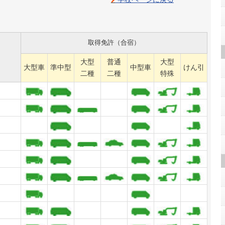
取得免許（合宿）
）
大型
普通
大型
大型車
準中型
中型車
けん引
二種
二種
特殊