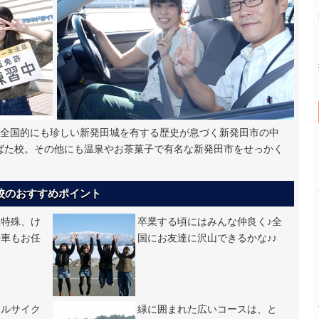
で全国的にも珍しい新発田城を有する歴史が息づく新発田市の中
ﾙ新潟西しばた校。その他にも温泉やお茶菓子で有名な新発田市をせっかく
しばた校のおすすめポイント
型特殊、け
卒業する頃にはみんな仲良く♪全
特車もお任
国にお友達に沢山できるかな♪♪
タルサイク
緑に囲まれた広いコースは、と