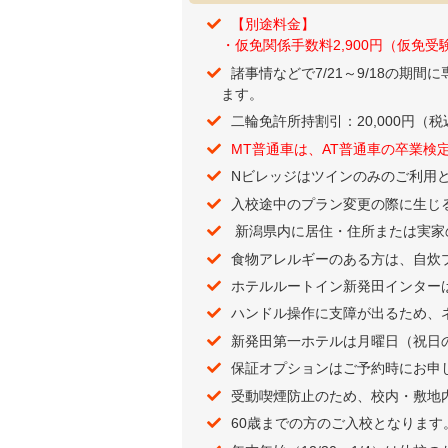
【別途料金】
・仮免関係手数料2,900円（仮免受験
諸事情などで7/21～9/18の期間
ます。
二輪免許所持割引：20,000円（税
MT普通車は、AT普通車の卒業検
Nビレッジはツインのみのご利用
入校途中のプラン変更の際に生じ
新潟県内に居住・住所または実家
食物アレルギーのある方は、自炊
ホテルルートイン新発田インター
ハンドル操作に支障が出るため、
新発田第一ホテルは月曜日（祝日
保証オプションはご予約時にお申
受動喫煙防止のため、校内・敷地
60歳までの方のご入校となります