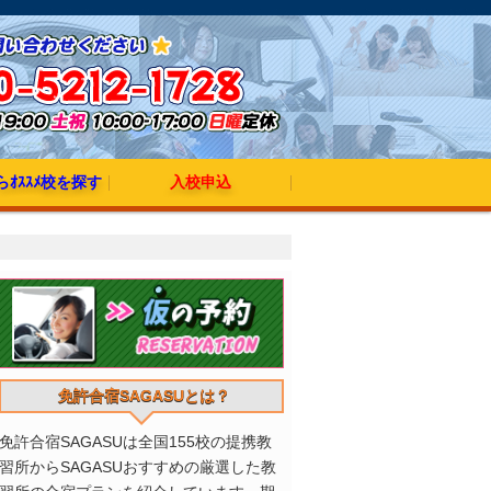
ｵｽｽﾒ校を探す
入校申込
発のオススメ校
発のオススメ校
出発のオススメ校
発のオススメ校
発のオススメ校
発のオススメ校
免許合宿SAGASUとは？
免許合宿SAGASUは全国155校の提携教
習所からSAGASUおすすめの厳選した教