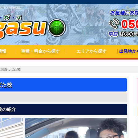
教習所SAGASU
情報
車種・料金から探す
エリアから探す
出発地から
3大キャンペーン
ペーン
料金から探す
普通車(AT/MT)
二輪（普通・大型）
準中型
中型
普通二種
大型一種
大型二種
北海道・東北
関東
北陸・甲信越
東海
近畿
中国
四国
九州・沖縄
東北出
関東出
甲信越
東海出
近畿出
九州出
ｰﾙ新潟西しばた校
しばた校
た校の紹介