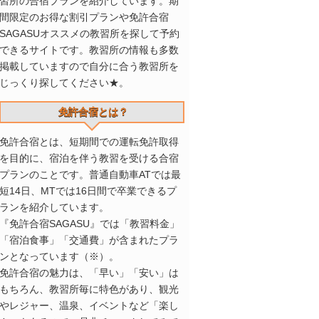
習所の合宿プランを紹介しています。期
間限定のお得な割引プランや免許合宿
SAGASUオススメの教習所を探して予約
できるサイトです。教習所の情報も多数
掲載していますので自分に合う教習所を
じっくり探してください★。
免許合宿とは？
免許合宿とは、短期間での運転免許取得
を目的に、宿泊を伴う教習を受ける合宿
プランのことです。普通自動車ATでは最
短14日、MTでは16日間で卒業できるプ
ランを紹介しています。
『免許合宿SAGASU』では「教習料金」
「宿泊食事」「交通費」が含まれたプラ
ンとなっています（※）。
免許合宿の魅力は、「早い」「安い」は
もちろん、教習所毎に特色があり、観光
やレジャー、温泉、イベントなど「楽し