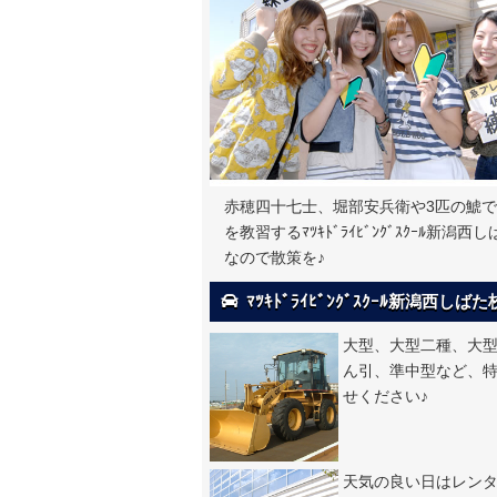
赤穂四十七士、堀部安兵衛や3匹の鯱
を教習するﾏﾂｷﾄﾞﾗｲﾋﾞﾝｸﾞｽｸｰ
なので散策を♪
ﾏﾂｷﾄﾞﾗｲﾋﾞﾝｸﾞｽｸｰﾙ新潟西
大型、大型二種、大
ん引、準中型など、
せください♪
天気の良い日はレン