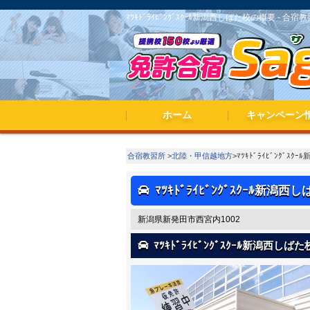
ﾏﾂｷﾄﾞﾗｲﾋﾞﾝｸﾞｽｸｰﾙ新潟西しばた校の概要 - 合宿
ホーム
キャンペーン
春休み・夏休み
期間限定キャン
合宿教習所
>
北陸・甲信越地方
>ﾏﾂｷﾄﾞﾗｲﾋﾞﾝｸﾞｽｸ
ﾏﾂｷﾄﾞﾗｲﾋﾞﾝｸﾞｽｸｰﾙ新潟西
新潟県新発田市西宮内1002
ﾏﾂｷﾄﾞﾗｲﾋﾞﾝｸﾞｽｸｰﾙ新潟西しば