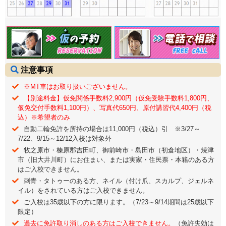
注意事項
※MT車はお取り扱いございません。
【別途料金】仮免関係手数料2,900円（仮免受験手数料1,800円、
仮免交付手数料1,100円）、写真代650円、原付講習代4,400円（税
込）※希望者のみ
自動二輪免許を所持の場合は11,000円（税込）引 ※3/27～
7/22、9/15～12/12入校は対象外
牧之原市・榛原郡吉田町、御前崎市・島田市（初倉地区）・焼津
市（旧大井川町）にお住まい、または実家・住民票・本籍のある方
はご入校できません。
刺青・タトゥーのある方、ネイル（付け爪、スカルプ、ジェルネ
イル）をされている方はご入校できません。
ご入校は35歳以下の方に限ります。（7/23～9/14期間は25歳以下
限定）
過去に免許取り消しのある方はご入校できません。
（免許失効は