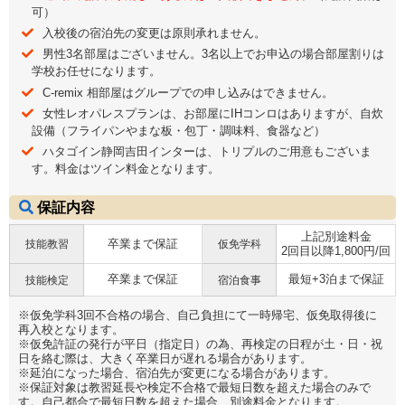
可）
入校後の宿泊先の変更は原則承れません。
男性3名部屋はございません。3名以上でお申込の場合部屋割りは
学校お任せになります。
C-remix 相部屋はグループでの申し込みはできません。
女性レオパレスプランは、お部屋にIHコンロはありますが、自炊
設備（フライパンやまな板・包丁・調味料、食器など）
ハタゴイン静岡吉田インターは、トリプルのご用意もございま
す。料金はツイン料金となります。
保証内容
上記別途料金
卒業まで保証
技能教習
仮免学科
2回目以降1,800円/回
卒業まで保証
最短+3泊まで保証
技能検定
宿泊食事
※仮免学科3回不合格の場合、自己負担にて一時帰宅、仮免取得後に
再入校となります。
※仮免許証の発行が平日（指定日）の為、再検定の日程が土・日・祝
日を絡む際は、大きく卒業日が遅れる場合があります。
※延泊になった場合、宿泊先が変更になる場合があります。
※保証対象は教習延長や検定不合格で最短日数を超えた場合のみで
す。自己都合で最短日数を超えた場合、別途料金となります。