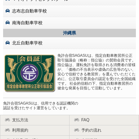
志布志自動車学校
南海自動車学校
沖縄県
北丘自動車学校
免許合宿SAGASUは、指定自動車教習所公正
取引協議会（略称：指公協）の賛助会員です。
指公協は、運転免許を取得される消費者の皆様
が、「価格の不当表示や虚偽の広告等のない、
安心で信頼できる教習所」を選んでいただくた
めに、公正取引委員会の認定を受けた全国組織
です。 社会的信頼の下、指定自動車教習所の
健全な発展を目指して活動しています。
免許合宿SAGASUは、信用できる認証機関の
認証を受けたサイト運営をしています。
支払方法
FAQ
利用規約
予約の流れ