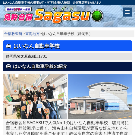
はいなん自動車学校の概要/AT・MT料金表/入校日 - 合宿教習所SAGASU
合宿教習所
>
東海地方
>はいなん自動車学校（静岡県）
はいなん自動車学校
静岡県牧之原市細江1731
はいなん自動車学校の紹介
合宿教習所SAGASUで人気No.1のはいなん自動車学校！駿河湾に
面した静波海岸に近く、海も山も自然環境が豊富な好立地だから
充実した空き時間を過ごせます！教習所自営の宿舎も快適で自炊