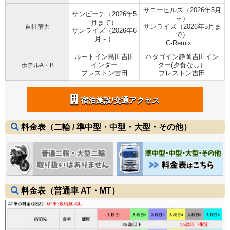
サニーヒルズ（2026年5月
サンビーチ（2026年5
～）
月まで）
サンライズ（2026年5月ま
自社宿舎
サンライズ（2026年6
で）
月～）
C-Remix
ルートイン島田吉田
ハタゴイン静岡吉田イン
インター
ター(夕食なし）
ホテルA・B
プレストン吉田
プレストン吉田
宿泊施設/交通アクセス
料金表（二輪 / 準中型・中型・大型・その他）
料金表（普通車 AT・MT）