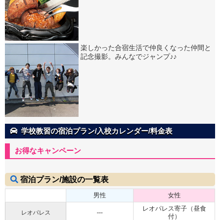
楽しかった合宿生活で仲良くなった仲間と
記念撮影。みんなでジャンプ♪♪
学校教習の宿泊プラン/入校カレンダー/料金表
お得なキャンペーン
宿泊プラン/施設の一覧表
男性
女性
レオパレス寄子（昼食
---
レオパレス
付）