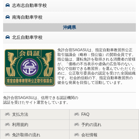
志布志自動車学校
南海自動車学校
沖縄県
北丘自動車学校
免許合宿SAGASUは、指定自動車教習所公正
取引協議会（略称：指公協）の賛助会員です。
指公協は、運転免許を取得される消費者の皆様
が、「価格の不当表示や虚偽の広告等のない、
安心で信頼できる教習所」を選んでいただくた
めに、公正取引委員会の認定を受けた全国組織
です。 社会的信頼の下、指定自動車教習所の
健全な発展を目指して活動しています。
免許合宿SAGASUは、信用できる認証機関の
認証を受けたサイト運営をしています。
支払方法
FAQ
利用規約
予約の流れ
免許取得の流れ
会社情報