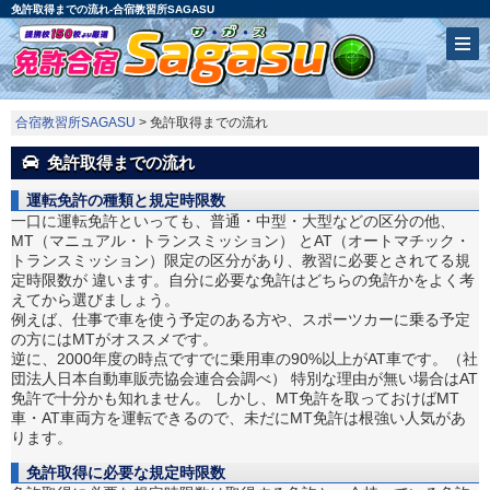
免許取得までの流れ-合宿教習所SAGASU
合宿教習所SAGASU
> 免許取得までの流れ
免許取得までの流れ
運転免許の種類と規定時限数
一口に運転免許といっても、普通・中型・大型などの区分の他、
MT（マニュアル・トランスミッション） とAT（オートマチック・
トランスミッション）限定の区分があり、教習に必要とされてる規
定時限数が 違います。自分に必要な免許はどちらの免許かをよく考
えてから選びましょう。
例えば、仕事で車を使う予定のある方や、スポーツカーに乗る予定
の方にはMTがオススメです。
逆に、2000年度の時点ですでに乗用車の90%以上がAT車です。（社
団法人日本自動車販売協会連合会調べ） 特別な理由が無い場合はAT
免許で十分かも知れません。 しかし、MT免許を取っておけばMT
車・AT車両方を運転できるので、未だにMT免許は根強い人気があ
ります。
免許取得に必要な規定時限数