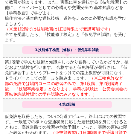
て教習が始まります。 また、実際に車を運転する【技能教習】の
他に、ドライバーとしての心構えや交通安全の 基本知識などを
【学科教習】で学びます。
操作方法と基本的な運転技術、道路を走るのに必要な知識を学び
ましょう。
（※第1段階では技能教習は1日2時限まで受講可能です）
全てを受講したら、『技能修了検定』と『仮免学科試験』を受け
ます。
3.技能修了検定（修検）・仮免学科試験
第1段階で学んだ技術と知識をしっかり習得しているかどうか、検
定および試験を行います。 合格すると仮免許証が発行され、『仮
免許練習中』というプレートをつけての路上教習が可能になり、
ドライバーとしての第一歩を踏み出します。
（※二輪免許など一
部の免許では場内コースの教習のみで、第1段階、第2段階終了
後、 『技能卒業検定』となります。学科の試験は、公安委員会の
運転免許試験場での学科試験のみとなります。）
4.第2段階
仮免許を取得したら、ついに公道デビュー。路上に出ての教習で
す。 一般道での様々な交通状況に応じた運転技術を身につけると
ともに、高速道路での教習や危険予測と いった、実際の運転に即
した教習が行われます。
（※技能教習は1日3時限まで受講可能で