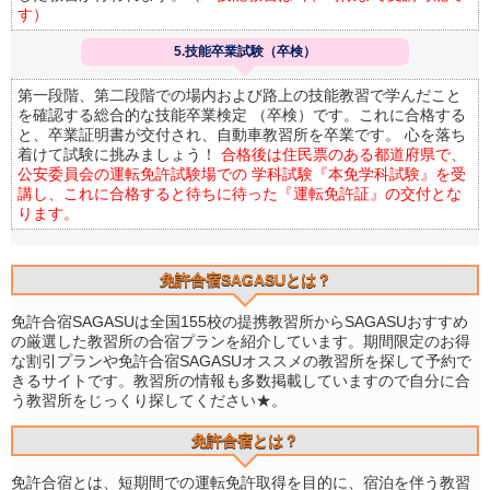
す）
5.技能卒業試験（卒検）
第一段階、第二段階での場内および路上の技能教習で学んだこと
を確認する総合的な技能卒業検定 （卒検）です。これに合格する
と、卒業証明書が交付され、自動車教習所を卒業です。 心を落ち
着けて試験に挑みましょう！
合格後は住民票のある都道府県で、
公安委員会の運転免許試験場での 学科試験『本免学科試験』を受
講し、これに合格すると待ちに待った『運転免許証』の交付とな
ります。
免許合宿SAGASUとは？
免許合宿SAGASUは全国155校の提携教習所からSAGASUおすすめ
の厳選した教習所の合宿プランを紹介しています。期間限定のお得
な割引プランや免許合宿SAGASUオススメの教習所を探して予約で
きるサイトです。教習所の情報も多数掲載していますので自分に合
う教習所をじっくり探してください★。
免許合宿とは？
免許合宿とは、短期間での運転免許取得を目的に、宿泊を伴う教習