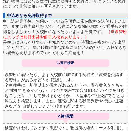
免許取得に必要な規定時限数は取得する免許と、今持っている免許
によって非常に細かく区分されています。
申込みから免許取得まで
申し込み完了後、お伺いしている住所宛に案内資料を送付していま
す。まずは案内資料を見て、 合宿に必要な物の用意・交通手段の確
認をしましょう！入校日になったらいよいよ出発です。
（※教習所
によっては前日出発や前日入校もあります。）
乗換えに迷ったりするかも知れないので、時間に余裕を持って出発
してください。 集合時間に集合場所に間に合わないと、入校できな
い場合もありますのでくれぐれもご注意を！
1.適正検査
教習所に着いたら、まず入校前に取得する免許の『教習を受講す
る資格』があるかどうか 確認します。
全車種共に、基準以上の視力があるかどうか、青赤黄色をきちん
と判別 できるかどうか、バイク免許の場合は倒れたバイクを引き
起こしたり、押して歩けるかどうか、 大型車や二種免許等などは
深視力も検査します。また、運転に関する状況判断や行動の正確
さなどを 自覚していただく検査も行います。
2.第1段階
検査が終わればさっそく教習です。教習所の場内コースを利用し