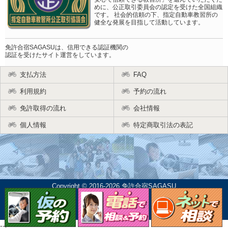
めに、公正取引委員会の認定を受けた全国組織
です。 社会的信頼の下、指定自動車教習所の
健全な発展を目指して活動しています。
免許合宿SAGASUは、信用できる認証機関の
認証を受けたサイト運営をしています。
支払方法
FAQ
利用規約
予約の流れ
免許取得の流れ
会社情報
個人情報
特定商取引法の表記
Copyright © 2016-2026 免許合宿SAGASU
-->