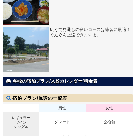
広くて見通しの良いコースは練習に最適！
ぐんぐん上達できますよ。
学校の宿泊プラン/入校カレンダー/料金表
宿泊プラン/施設の一覧表
男性
女性
レギュラー
グレート
玄柳館
ツイン
シングル