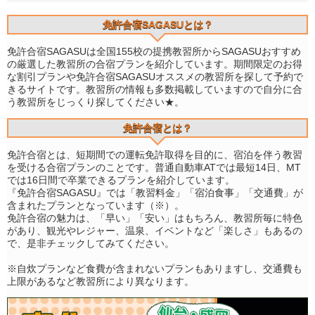
免許合宿SAGASUとは？
免許合宿SAGASUは全国155校の提携教習所からSAGASUおすすめ
の厳選した教習所の合宿プランを紹介しています。期間限定のお得
な割引プランや免許合宿SAGASUオススメの教習所を探して予約で
きるサイトです。教習所の情報も多数掲載していますので自分に合
う教習所をじっくり探してください★。
免許合宿とは？
免許合宿とは、短期間での運転免許取得を目的に、宿泊を伴う教習
を受ける合宿プランのことです。普通自動車ATでは最短14日、MT
では16日間で卒業できるプランを紹介しています。
『免許合宿SAGASU』では「教習料金」「宿泊食事」「交通費」が
含まれたプランとなっています（※）。
免許合宿の魅力は、「早い」「安い」はもちろん、教習所毎に特色
があり、観光やレジャー、温泉、イベントなど「楽しさ」もあるの
で、是非チェックしてみてください。
※自炊プランなど食費が含まれないプランもありますし、交通費も
上限があるなど教習所により異なります。