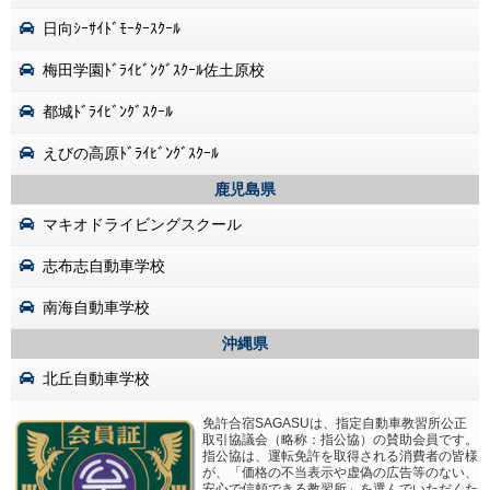
日向ｼｰｻｲﾄﾞﾓｰﾀｰｽｸｰﾙ
梅田学園ﾄﾞﾗｲﾋﾞﾝｸﾞｽｸｰﾙ佐土原校
都城ﾄﾞﾗｲﾋﾞﾝｸﾞｽｸｰﾙ
えびの高原ﾄﾞﾗｲﾋﾞﾝｸﾞｽｸｰﾙ
鹿児島県
マキオドライビングスクール
志布志自動車学校
南海自動車学校
沖縄県
北丘自動車学校
免許合宿SAGASUは、指定自動車教習所公正
取引協議会（略称：指公協）の賛助会員です。
指公協は、運転免許を取得される消費者の皆様
が、「価格の不当表示や虚偽の広告等のない、
安心で信頼できる教習所」を選んでいただくた