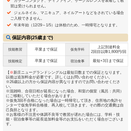
カラーコンタクト、ディファイン、サークルレンズを装着して教
習は受けられません。
ジェルネイル、マニキュア、ネイルアートなどをされている場合
ご入校できません。
年末年始（12/29～1/5）は休校のため、一時帰宅となります。
保証内容(25歳まで)
上記別途料金
卒業まで保証
技能教習
仮免学科
2回目以降1,800円/回
卒業まで保証
最短+3日まで保証
技能検定
宿泊食事
【
※
新庄ニューグランドシングルは最短日数までの保証となります。
以後は追加料金が必要です。詳しくはお問い合わせください。
※26歳以上の方から保証内容が異なりますのでお問い合わせくださ
い。
※混雑時、合宿日程が延長になった場合、和室の個室（風呂：共同）
にご移動していただく場合があります。
※仮免3回不合格になった場合は一時帰宅して頂き、住所地の免許セ
ンターで仮免学科合格後、再入校して頂きます。その際の交通費は自
己負担となります。
※お客様の不注意や体調不良等で教習が遅れた場合には、学科・技
能・宿泊食事等の延長追加料金等のお支払をいただく場合がございま
す。