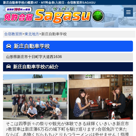
新庄自動車学校の概要/AT・MT料金表/入校日 - 合宿教習所SAGASU
合宿教習所
>
東北地方
>新庄自動車学校
新庄自動車学校
山形県新庄市十日町字大道西1636
新庄自動車学校の紹介
そこは四季折々の祭りや観光が体験できる緑輝くいきいき新庄市
♪教習車は新庄藩6万石の城下町を駆け巡ります♪合宿免許で来た
ならば、名物くぢらもち♪とりもつラーメン♪は外せません！指導