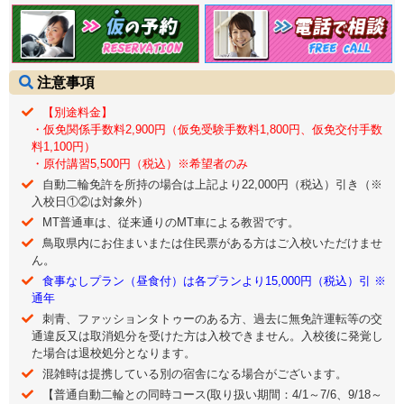
注意事項
【別途料金】
・仮免関係手数料2,900円（仮免受験手数料1,800円、仮免交付手数
料1,100円）
・原付講習5,500円（税込）※希望者のみ
自動二輪免許を所持の場合は上記より22,000円（税込）引き（※
入校日①②は対象外）
MT普通車は、従来通りのMT車による教習です。
鳥取県内にお住まいまたは住民票がある方はご入校いただけませ
ん。
食事なしプラン（昼食付）は各プランより15,000円（税込）引 ※
通年
刺青、ファッションタトゥーのある方、過去に無免許運転等の交
通違反又は取消処分を受けた方は入校できません。入校後に発覚し
た場合は退校処分となります。
混雑時は提携している別の宿舎になる場合がございます。
【普通自動二輪との同時コース(取り扱い期間：4/1～7/6、9/18～