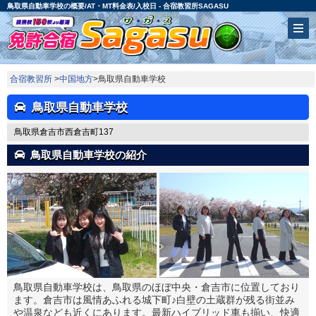
鳥取県自動車学校の概要/AT・MT料金表/入校日 - 合宿教習所SAGASU
合宿教習所
>
中国地方
>鳥取県自動車学校
鳥取県自動車学校
鳥取県倉吉市西倉吉町137
鳥取県自動車学校の紹介
鳥取県自動車学校は、鳥取県のほぼ中央・倉吉市に位置しており
ます。倉吉市は風情あふれる城下町♪白壁の土蔵群が残る街並み
や温泉なども近くにあります。最新ハイブリッド車も揃い、快適