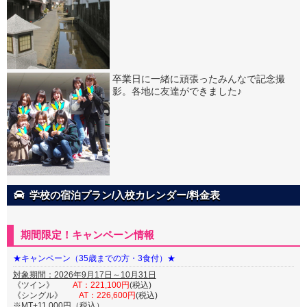
卒業日に一緒に頑張ったみんなで記念撮
影。各地に友達ができました♪
学校の宿泊プラン/入校カレンダー/料金表
期間限定！キャンペーン情報
★キャンペーン（35歳までの方・3食付）★
対象期間：2026年9月17日～10月31日
《ツイン》
AT：221,100円
(税込)
《シングル》
AT：226,600円
(税込)
※MT+11,000円（税込）