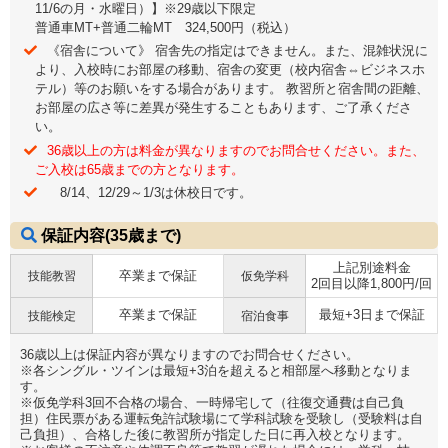
11/6の月・水曜日）】※29歳以下限定
普通車MT+普通二輪MT 324,500円（税込）
《宿舎について》 宿舎先の指定はできません。また、混雑状況に
より、入校時にお部屋の移動、宿舎の変更（校内宿舎⇔ビジネスホ
テル）等のお願いをする場合があります。 教習所と宿舎間の距離、
お部屋の広さ等に差異が発生することもあります、ご了承くださ
い。
36歳以上の方は料金が異なりますのでお問合せください。また、
ご入校は65歳までの方となります。
8/14、12/29～1/3は休校日です。
保証内容(35歳まで)
上記別途料金
卒業まで保証
技能教習
仮免学科
2回目以降1,800円/回
卒業まで保証
最短+3日まで保証
技能検定
宿泊食事
36歳以上は保証内容が異なりますのでお問合せください。
※各シングル・ツインは最短+3泊を超えると相部屋へ移動となりま
す。
※仮免学科3回不合格の場合、一時帰宅して（往復交通費は自己負
担）住民票がある運転免許試験場にて学科試験を受験し（受験料は自
己負担）、合格した後に教習所が指定した日に再入校となります。