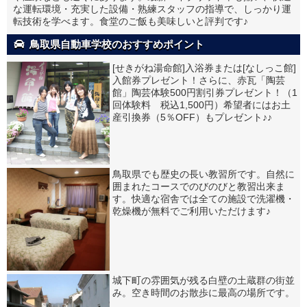
な運転環境・充実した設備・熟練スタッフの指導で、しっかり運
転技術を学べます。食堂のご飯も美味しいと評判です♪
鳥取県自動車学校のおすすめポイント
[せきがね湯命館]入浴券または[なしっこ館]
入館券プレゼント！さらに、赤瓦「陶芸
館」陶芸体験500円割引券プレゼント！（1
回体験料 税込1,500円）希望者にはお土
産引換券（5％OFF）もプレゼント♪♪
鳥取県でも歴史の長い教習所です。自然に
囲まれたコースでのびのびと教習出来ま
す。快適な宿舎では全ての施設で洗濯機・
乾燥機が無料でご利用いただけます♪
城下町の雰囲気が残る白壁の土蔵群の街並
み。空き時間のお散歩に最高の場所です。