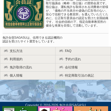
取引協議会（略称：指公協）の賛助会員です。
指公協は、運転免許を取得される消費者の皆様
が、「価格の不当表示や虚偽の広告等のない、
安心で信頼できる教習所」を選んでいただくた
めに、公正取引委員会の認定を受けた全国組織
です。 社会的信頼の下、指定自動車教習所の
健全な発展を目指して活動しています。
免許合宿SAGASUは、信用できる認証機関の
認証を受けたサイト運営をしています。
支払方法
FAQ
利用規約
予約の流れ
免許取得の流れ
会社情報
個人情報
特定商取引法の表記
Copyright © 2016-2026 免許合宿SAGASU