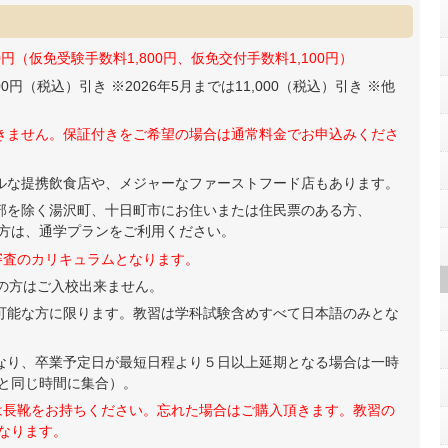
円（仮免受験手数料1,800円、仮免交付手数料1,100円）
0円（税込）引き ※2026年5月までは11,000（税込）引き ※他
きません。保証付きをご希望の場合は通常料金でお申込みくださ
ルな提携飲食店や、メジャーなファーストフード店もあります。
部を除く湯沢町、十日町市にお住いまたは住民票のある方、
は、通学プランをご利用ください。
審査のカリキュラムとなります。
上の方はご入校出来ません。
可能な方に限ります。教習は学科試験含めすべて日本語のみとな
なり、卒業予定日が最短日程より５日以上延期となる場合は一時
と同じ時間に集合）。
方は長靴をお持ちください。忘れた場合はご購入頂きます。教習の
なります。