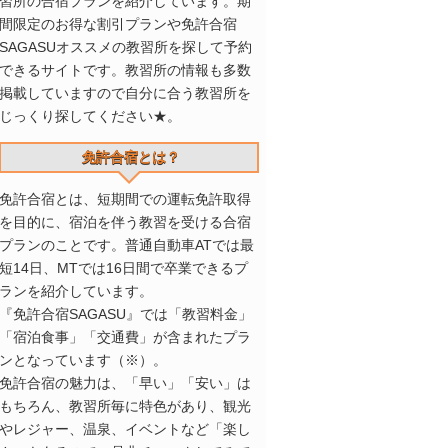
習所の合宿プランを紹介しています。期
間限定のお得な割引プランや免許合宿
SAGASUオススメの教習所を探して予約
できるサイトです。教習所の情報も多数
掲載していますので自分に合う教習所を
じっくり探してください★。
免許合宿とは？
免許合宿とは、短期間での運転免許取得
を目的に、宿泊を伴う教習を受ける合宿
プランのことです。普通自動車ATでは最
短14日、MTでは16日間で卒業できるプ
ランを紹介しています。
『免許合宿SAGASU』では「教習料金」
「宿泊食事」「交通費」が含まれたプラ
ンとなっています（※）。
免許合宿の魅力は、「早い」「安い」は
もちろん、教習所毎に特色があり、観光
やレジャー、温泉、イベントなど「楽し