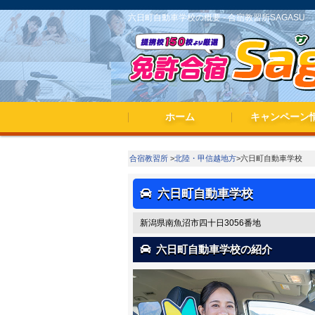
六日町自動車学校の概要 - 合宿教習所SAGASU
ホーム
キャンペーン
春休み・夏休み
期間限定キャン
合宿教習所
>
北陸・甲信越地方
>六日町自動車学校
六日町自動車学校
新潟県南魚沼市四十日3056番地
六日町自動車学校の紹介