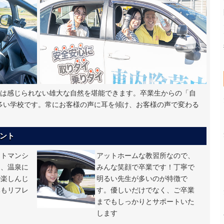
では感じられない雄大な自然を堪能できます。卒業生からの「自
多い学校です。常にお客様の声に耳を傾け、お客様の声で変わる
ント
ートマンシ
アットホームな教習所なので、
日、温泉に
みんな笑顔で卒業です！丁寧で
で楽しんじ
明るい先生が多いのが特徴で
体もリフレ
す。優しいだけでなく、ご卒業
までもしっかりとサポートいた
します