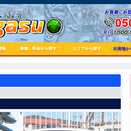
情報
車種・料金から探す
エリアから探す
出発地から
3大キャンペーン
ペーン
料金から探す
普通車(AT/MT)
二輪（普通・大型）
準中型
中型
普通二種
大型一種
大型二種
北海道・東北
関東
北陸・甲信越
東海
近畿
中国
四国
九州・沖縄
東北出
関東出
甲信越
東海出
近畿出
九州出