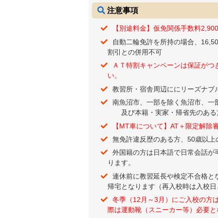
注意事項
【別途料金】仮免関係手数料2,900
自動二輪免許を所持の場合、16,50
割引との併用不可
ＡＴ特割キャンペーンは保証がつ
い。
教習所・宿舎周辺ににリーズナブ
南魚沼市、一部を除く魚沼市、一
及び本籍・実家・帰省先のある方
【MT車について】AT＋限定解除
無免許違反歴のある方、50歳以
外国籍の方は日本語で日常会話が
ります。
連休前に教習延長や検定不合格と
帰宅となります（再入校時は入校日
冬季（12月～3月）にご入校の
際は運動靴（スニーカー等）必要と