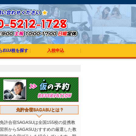
ｵｽｽﾒ校を探す
入校申込
発のオススメ校
発のオススメ校
出発のオススメ校
発のオススメ校
発のオススメ校
発のオススメ校
免許合宿SAGASUとは？
免許合宿SAGASUは全国155校の提携教
習所からSAGASUおすすめの厳選した教