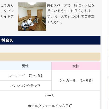
施しており
共有スペースで一緒にテレビを
ン、タブレ
見ているうちに仲良くなれま
末とイヤフ
す。お一人でも安心してご参加
。
ください。
/料金表
男性
女性
カーボーイ (2～8名)
シャガール (1～6名)
パンションウチヤマ
バーリ
ホテルダフェールイン六日町