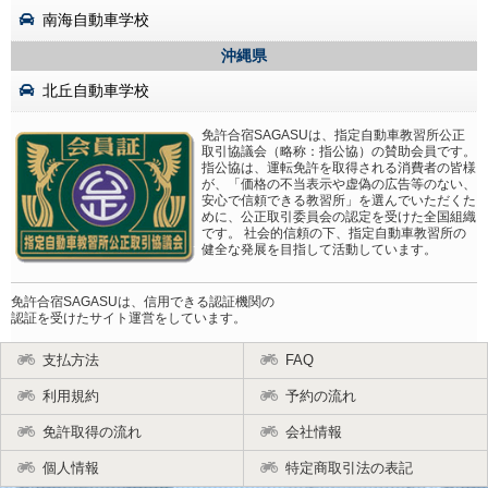
南海自動車学校
沖縄県
北丘自動車学校
免許合宿SAGASUは、指定自動車教習所公正
取引協議会（略称：指公協）の賛助会員です。
指公協は、運転免許を取得される消費者の皆様
が、「価格の不当表示や虚偽の広告等のない、
安心で信頼できる教習所」を選んでいただくた
めに、公正取引委員会の認定を受けた全国組織
です。 社会的信頼の下、指定自動車教習所の
健全な発展を目指して活動しています。
免許合宿SAGASUは、信用できる認証機関の
認証を受けたサイト運営をしています。
支払方法
FAQ
利用規約
予約の流れ
免許取得の流れ
会社情報
個人情報
特定商取引法の表記