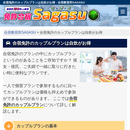
合宿免許のカップルプランは自炊がお得 - 合宿教習所SAGASU
合宿教習所SAGASU
> 合宿免許のカップルプランは自炊がお得
合宿免許のカップルプランは自炊がお得
合宿免許のプランの中にカップルプラン
というのがあることをご存知ですか？ 彼
女・彼氏、ご夫婦で一緒に取りに行きた
い時に便利なプランです。
一人で個室プランで参加するものに比べ
てカップルプランは価格も抑えめで参加
ができるものがあります。 ここでは
合宿
免許のカップルプラン
について詳しく解
説します。
カップルプランの基本