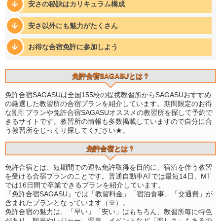
安さの秘訣はカリキュラム構成
安さ以外にも魅力がたくさん
お得な合宿免許に参加しよう
免許合宿SAGASUとは？
免許合宿SAGASUは全国155校の提携教習所からSAGASUおすすめ
の厳選した教習所の合宿プランを紹介しています。期間限定のお得
な割引プランや免許合宿SAGASUオススメの教習所を探して予約で
きるサイトです。教習所の情報も多数掲載していますので自分に合
う教習所をじっくり探してください★。
免許合宿とは？
免許合宿とは、短期間での運転免許取得を目的に、宿泊を伴う教習
を受ける合宿プランのことです。普通自動車ATでは最短14日、MT
では16日間で卒業できるプランを紹介しています。
『免許合宿SAGASU』では「教習料金」「宿泊食事」「交通費」が
含まれたプランとなっています（※）。
免許合宿の魅力は、「早い」「安い」はもちろん、教習所毎に特色
があり、観光やレジャー、温泉、イベントなど「楽しさ」もあるの