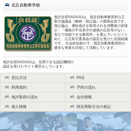
北丘自動車学校
免許合宿SAGASUは、指定自動車教習所公正
取引協議会（略称：指公協）の賛助会員です。
指公協は、運転免許を取得される消費者の皆様
が、「価格の不当表示や虚偽の広告等のない、
安心で信頼できる教習所」を選んでいただくた
めに、公正取引委員会の認定を受けた全国組織
です。 社会的信頼の下、指定自動車教習所の
健全な発展を目指して活動しています。
免許合宿SAGASUは、信用できる認証機関の
認証を受けたサイト運営をしています。
支払方法
FAQ
利用規約
予約の流れ
免許取得の流れ
会社情報
個人情報
特定商取引法の表記